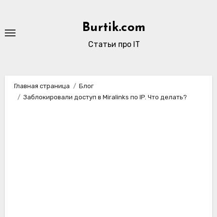
Перейти
к
Burtik.com
содержимому
Статьи про IT
Главная страница
Блог
Заблокировали доступ в Miralinks по IP. Что делать?