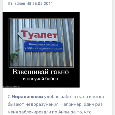
От
admin
25.02.2014
С
Миралинксом
удобно работать, но иногда
бывают недоразумения. Например, один раз
меня заблокировали по Айпи, за то, что