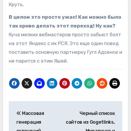
Круть.
В целом это просто ужас! Как можно было
так криво делать этот переход! Ну как?
Куча мелких вебмастеров просто забьют болт
на этот Яндекс с их РСЯ. Это еще один повод
поставить основную партнерку Гугл Адсенсе и
не парится с этим Яшей.
Навигация
Массовая
Черный список
по
генерация
сайтов из Gogetlinks,
записям
склонений
Миралинкс и