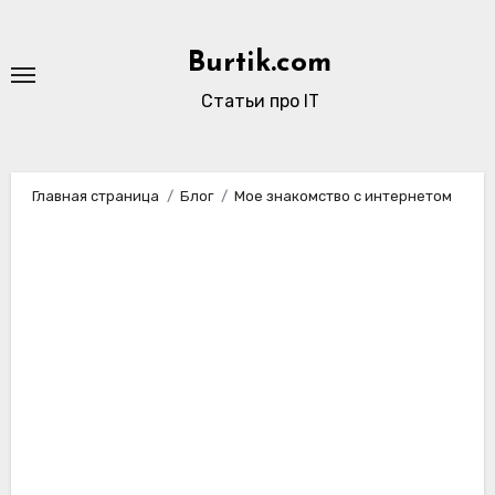
Перейти
к
Burtik.com
содержимому
Статьи про IT
Главная страница
Блог
Мое знакомство с интернетом