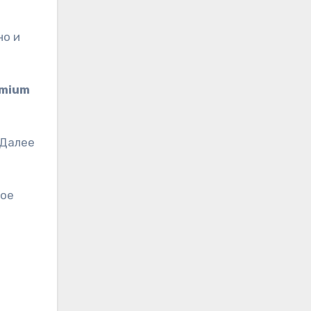
но и
mium
 Далее
рое