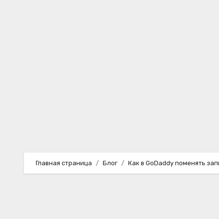
Перейти
к
содержимому
Главная страница
Блог
Как в GoDaddy поменять зап