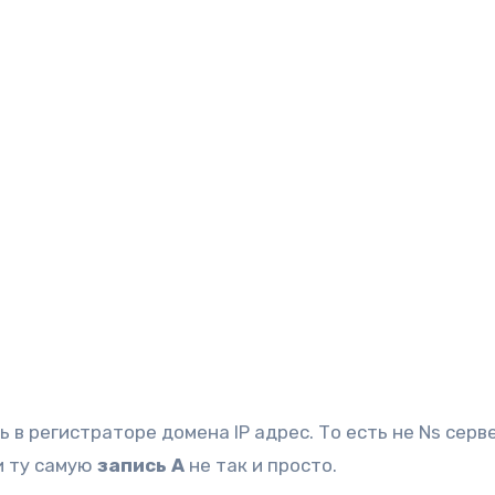
и ту самую
запись А
не так и просто.