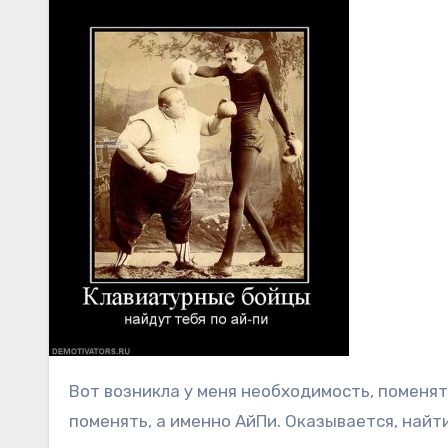
Вот возникла у меня необходимость, поменять в регистраторе домена IP адрес. То есть не Ns сервера
поменять, а именно АйПи. Оказывается, найт