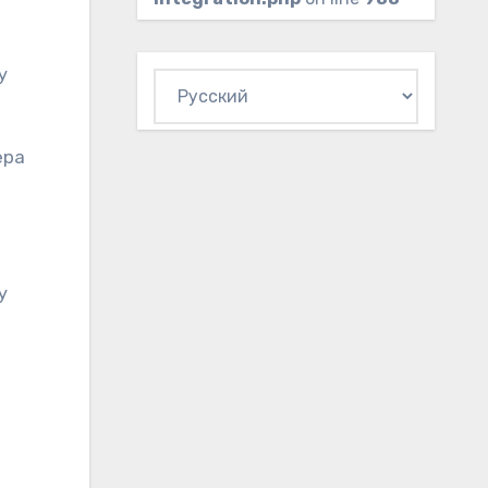
у
Выбрать
язык
ера
у