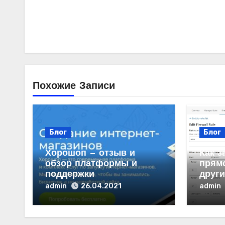
Похожие Записи
Блог
Блог
Хорошоп — отзыв и
Как з
обзор платформы и
прямо
поддержки
други
admin
admin
26.04.2021