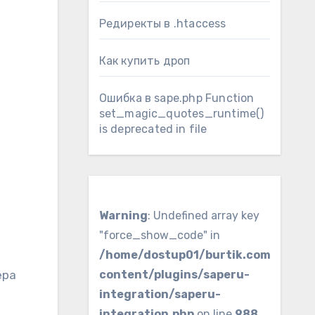
Редиректы в .htaccess
Как купить дроп
Ошибка в sape.php Function
set_magic_quotes_runtime()
is deprecated in file
Warning
: Undefined array key
"force_show_code" in
/home/dostup01/burtik.com/www/
content/plugins/saperu-
integration/saperu-
integration.php
on line
988