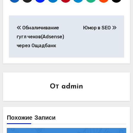
Навигация
Обналичивание
Юмор в SEO
по
гугл чеков(Adsense)
записям
через Ощадбанк
От
admin
Похожие Записи