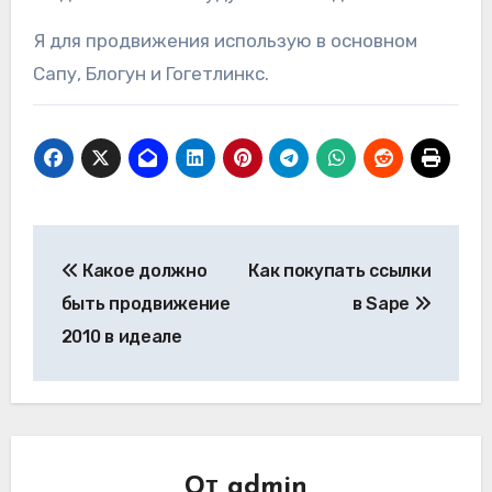
Я для продвижения использую в основном
Сапу, Блогун и Гогетлинкс.
Навигация
Какое должно
Как покупать ссылки
по
быть продвижение
в Sape
записям
2010 в идеале
От
admin