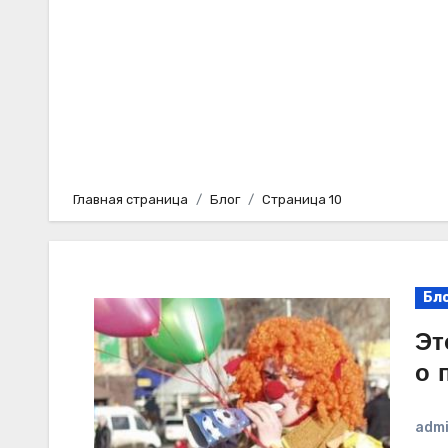
Главная страница
Блог
Страница 10
Бл
Эт
о 
adm