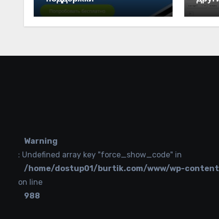
Warning
: Undefined array key "force_show_code" in
/home/dostup01/burtik.com/www/wp-content/p
on line
988