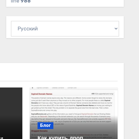
line
988
Выбрать
язык
Блог
ss
Как купить дроп